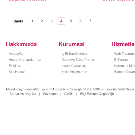
1
2
3
4
5
6
7
Anasayfa
İş Birlikteliklerimiz
Web Tasarımı
Hesap Numaralarımız
Randevu Talep Formu
E-Ticaret
Ekibimiz
İnsan Kaynakları
Kurumsal Kiml
Site Haritası
Kalite Anlayışımız
Banner Tasar
MesaDizayn.com Web Tasarım Hizmetleri Copyright © 2007-2019 - Bağcılar Web Sitesi, 
Şartlar ve Koşullar
Sözleşme
Gizlilik
Bilgi Edinme Özgürlüğü