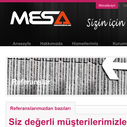
Mesadizayn
Ta